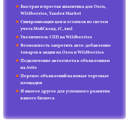
Быстрая и простая аналитика для Ozon,
Wildberries, Yandex Market
Синхронизация цен и остатков из систем
учета МойСклад, 1С, xml
Интеграции
Контакты
О нас
Увеличитель СПП на Wildberries
Инструкции
Блог
Возможность запретить авто-добавление
товаров в акции на Ozon и Wildberries
Подключение автоответа к объявлениям
на Avito
Перенос объявлений на новые торговые
площадки
И многое другое для успешного развития
вашего бизнеса