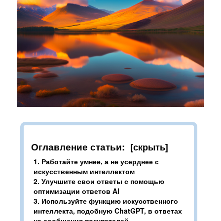
Интеграции
Контакты
О нас
Инструкции
Блог
Оглавление статьи:
1.
Работайте умнее, а не усерднее с
искусственным интеллектом
2.
Улучшите свои ответы с помощью
оптимизации ответов AI
3.
Используйте функцию искусственного
интеллекта, подобную ChatGPT, в ответах
на сообщения покупателей