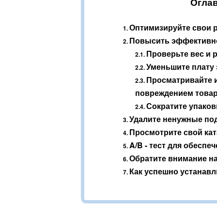
Оглав
Оптимизируйте свои 
1.
Повысить эффективн
2.
Проверьте вес и 
2.1.
Уменьшите плату 
2.2.
Просматривайте и
2.3.
повреждением това
Сократите упаков
2.4.
Удалите ненужные по
3.
Просмотрите свой кат
4.
A/B - тест для обесп
5.
Обратите внимание н
6.
Как успешно устанавл
7.