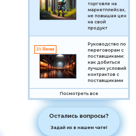
торговле на
маркетплейсах,
не повышая цен
на свой
Бесплатный
продукт
сервис по
выгрузке
Руководство по
21 Июня
переговорам с
товаров
поставщиками:
как добиться
лучших условий
контрактов с
Узнать больше ➜
поставщиками
Посмотреть все
Остались вопросы?
Задай их в нашем чате!